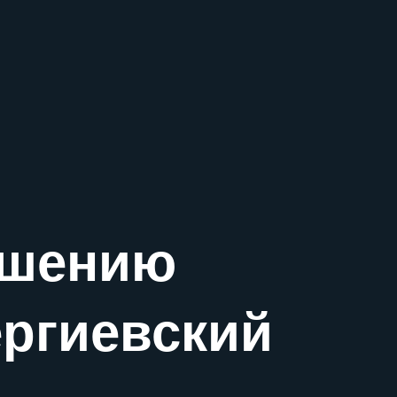
ышению
ергиевский