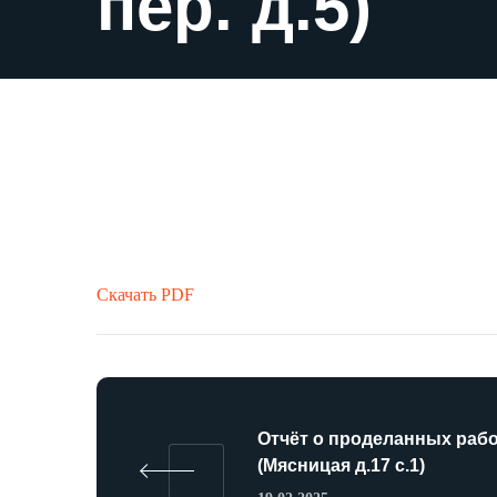
пер. д.5)
Скачать PDF
Отчёт о проделанных раб
(Мясницая д.17 с.1)