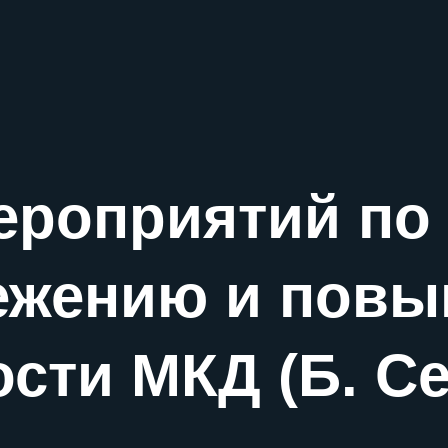
ероприятий по
ежению и пов
сти МКД (Б. С