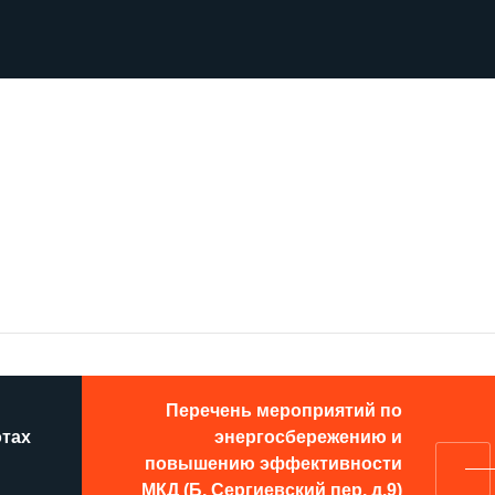
Перечень мероприятий по
отах
энергосбережению и
повышению эффективности
МКД (Б. Сергиевский пер. д.9)