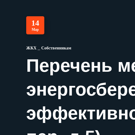
14
Мар
ЖКХ
Собственникам
Перечень м
энергосбер
эффективно